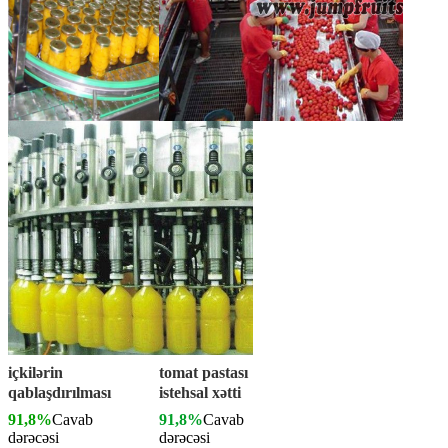
içkilərin
tomat pastası
qablaşdırılması
istehsal xətti
91,8%
Cavab
91,8%
Cavab
dərəcəsi
dərəcəsi