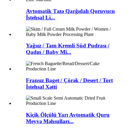
Avtomatik Təzə Qarğıdalı Qoruyucu
İstehsal Li...
Yağsız / Tam Kremli Süd Pudrası /
Qadın / Baby Mi...
Fransız Baget / Çörək / Desert / Tort
İstehsal Xətti
Kiçik Ölçülü Yarı Avtomatik Quru
Meyvə Məhsulları...