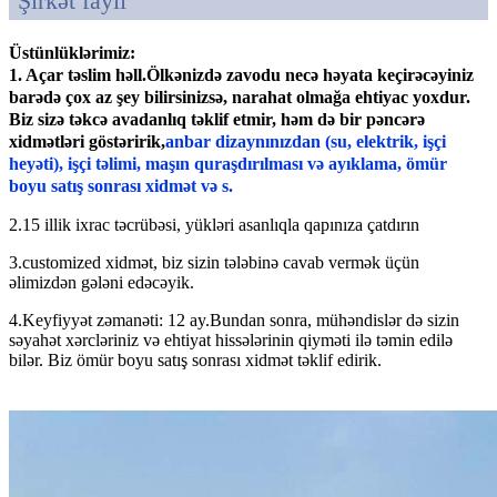
Şirkət faylı
Üstünlüklərimiz:
1. Açar təslim həll.Ölkənizdə zavodu necə həyata keçirəcəyiniz
barədə çox az şey bilirsinizsə, narahat olmağa ehtiyac yoxdur.
Biz sizə təkcə avadanlıq təklif etmir, həm də bir pəncərə
xidmətləri göstəririk,
anbar dizaynınızdan (su, elektrik, işçi
heyəti), işçi təlimi, maşın quraşdırılması və ayıklama, ömür
boyu satış sonrası xidmət və s.
2.15 illik ixrac təcrübəsi, yükləri asanlıqla qapınıza çatdırın
3.customized xidmət, biz sizin tələbinə cavab vermək üçün
əlimizdən gələni edəcəyik.
4.Keyfiyyət zəmanəti: 12 ay.Bundan sonra, mühəndislər də sizin
səyahət xərcləriniz və ehtiyat hissələrinin qiyməti ilə təmin edilə
bilər. Biz ömür boyu satış sonrası xidmət təklif edirik.