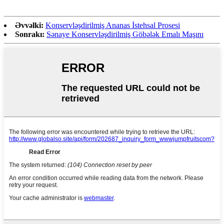
Əvvəlki:
Konservləşdirilmiş Ananas İstehsal Prosesi
Sonrakı:
Sənaye Konservləşdirilmiş Göbələk Emalı Maşını