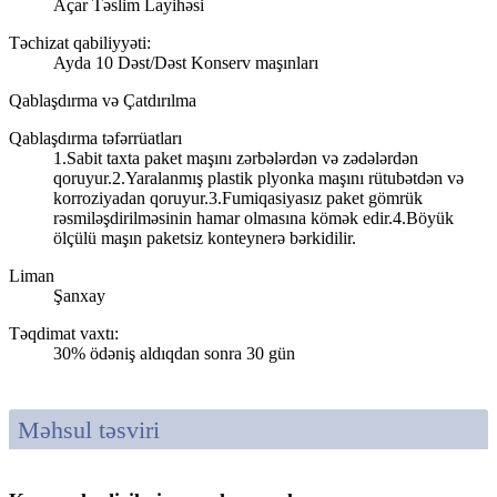
Açar Təslim Layihəsi
Təchizat qabiliyyəti:
Ayda 10 Dəst/Dəst Konserv maşınları
Qablaşdırma və Çatdırılma
Qablaşdırma təfərrüatları
1.Sabit taxta paket maşını zərbələrdən və zədələrdən
qoruyur.2.Yaralanmış plastik plyonka maşını rütubətdən və
korroziyadan qoruyur.3.Fumiqasiyasız paket gömrük
rəsmiləşdirilməsinin hamar olmasına kömək edir.4.Böyük
ölçülü maşın paketsiz konteynerə bərkidilir.
Liman
Şanxay
Təqdimat vaxtı
:
30% ödəniş aldıqdan sonra 30 gün
Məhsul təsviri