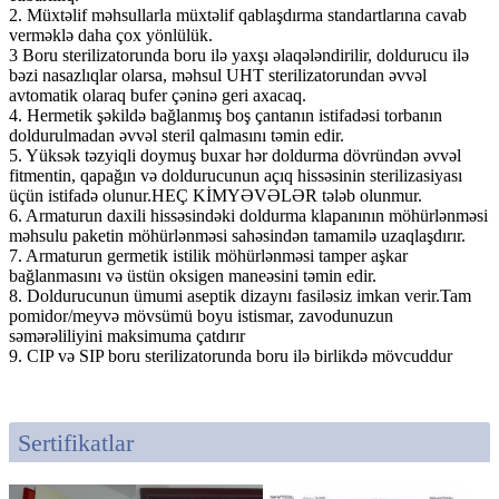
2. Müxtəlif məhsullarla müxtəlif qablaşdırma standartlarına cavab
verməklə daha çox yönlülük.
3 Boru sterilizatorunda boru ilə yaxşı əlaqələndirilir, doldurucu ilə
bəzi nasazlıqlar olarsa, məhsul UHT sterilizatorundan əvvəl
avtomatik olaraq bufer çəninə geri axacaq.
4. Hermetik şəkildə bağlanmış boş çantanın istifadəsi torbanın
doldurulmadan əvvəl steril qalmasını təmin edir.
5. Yüksək təzyiqli doymuş buxar hər doldurma dövründən əvvəl
fitmentin, qapağın və doldurucunun açıq hissəsinin sterilizasiyası
üçün istifadə olunur.HEÇ KİMYƏVƏLƏR tələb olunmur.
6. Armaturun daxili hissəsindəki doldurma klapanının möhürlənməsi
məhsulu paketin möhürlənməsi sahəsindən tamamilə uzaqlaşdırır.
7. Armaturun germetik istilik möhürlənməsi tamper aşkar
bağlanmasını və üstün oksigen maneəsini təmin edir.
8. Doldurucunun ümumi aseptik dizaynı fasiləsiz imkan verir.Tam
pomidor/meyvə mövsümü boyu istismar, zavodunuzun
səmərəliliyini maksimuma çatdırır
9. CIP və SIP boru sterilizatorunda boru ilə birlikdə mövcuddur
Sertifikatlar