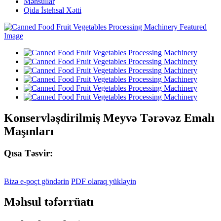
Məhsullar
Qida İstehsal Xətti
Konservləşdirilmiş Meyvə Tərəvəz Emalı
Maşınları
Qısa Təsvir:
Bizə e-poçt göndərin
PDF olaraq yükləyin
Məhsul təfərrüatı