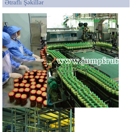
Ətraflı Şəkillər