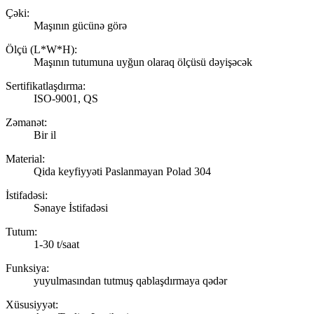
Çəki:
Maşının gücünə görə
Ölçü (L*W*H):
Maşının tutumuna uyğun olaraq ölçüsü dəyişəcək
Sertifikatlaşdırma:
ISO-9001, QS
Zəmanət:
Bir il
Material:
Qida keyfiyyəti Paslanmayan Polad 304
İstifadəsi:
Sənaye İstifadəsi
Tutum:
1-30 t/saat
Funksiya:
yuyulmasından tutmuş qablaşdırmaya qədər
Xüsusiyyət: