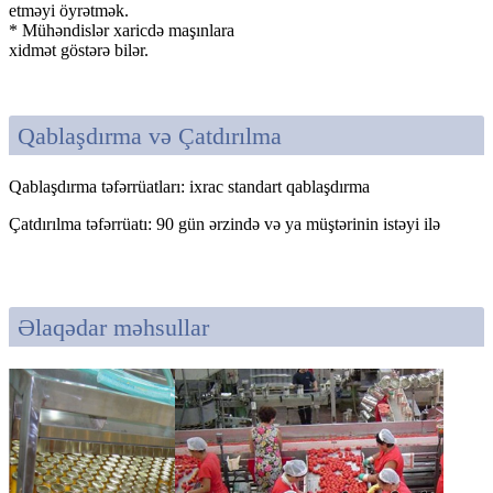
etməyi öyrətmək.
* Mühəndislər xaricdə maşınlara
xidmət göstərə bilər.
Qablaşdırma və Çatdırılma
Qablaşdırma təfərrüatları: ixrac standart qablaşdırma
Çatdırılma təfərrüatı: 90 gün ərzində və ya müştərinin istəyi ilə
Əlaqədar məhsullar