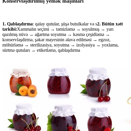
Konservləşdirilmiş yemək maşınları
1. Qablaşdırma
: qalay qutular, şüşə butulkalar və s
2. Bütün xətt
tərkibi:
Xammalın seçimi → təmizləmə → soyulmuş → yarı
qazılmış nüvə → ağartma soyutma → kəsmə çeşidləmə →
konservləşdirmə, şəkər mayesinin əlavə edilməsi → egzoz,
möhürləmə → sterilizasiya, soyutma → izolyasiya → yoxlama,
sürtmə qutuları → etiketləmə, qablaşdırma