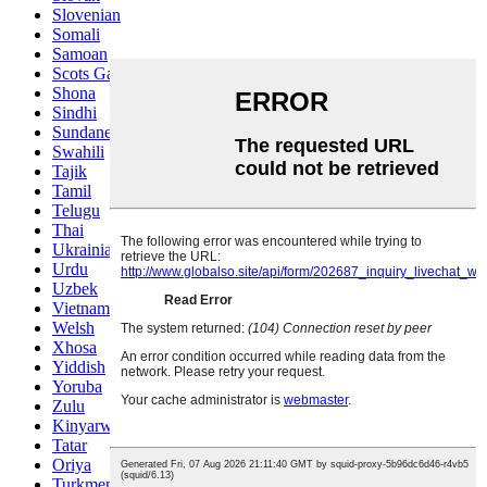
Slovenian
Somali
Samoan
Scots Gaelic
Shona
Sindhi
Sundanese
Swahili
Tajik
Tamil
Telugu
Thai
Ukrainian
Urdu
Uzbek
Vietnamese
Welsh
Xhosa
Yiddish
Yoruba
Zulu
Kinyarwanda
Tatar
Oriya
Turkmen