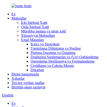
Ev
Məhsullar
İçki İstehsal Xətti
Qida İstehsal Xətti
Mürəbbə pastası və sirop xətti
Xüsusiyyət Məhsulları
Emal Maşınları
Kırıcı və Şirəçəkən
Təmizləmə Dilimləmə və Peeling
Pişirmə Qurutma və Qızartma
Doldurma Sızdırmazlıq və (Un) Qablaşdırma
Qarışdırma Sterilizasiya və Formalaşdırma
Çeşidləmə və Çəkmə Maşını
Digərləri
Bizim haqqımızda
Xəbərlər
Tez-tez verilən suallar
Bizimlə əlaqə saxlayın
English
Ev