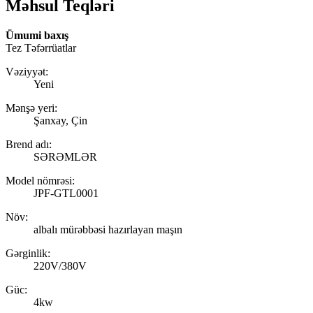
Məhsul Teqləri
Ümumi baxış
Tez Təfərrüatlar
Vəziyyət:
Yeni
Mənşə yeri:
Şanxay, Çin
Brend adı:
SƏRƏMLƏR
Model nömrəsi:
JPF-GTL0001
Növ:
albalı mürəbbəsi hazırlayan maşın
Gərginlik:
220V/380V
Güc:
4kw