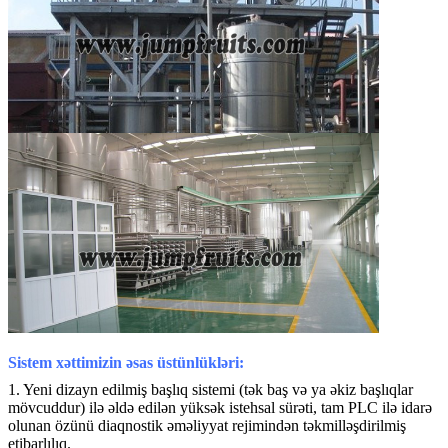
Sistem xəttimizin əsas üstünlükləri:
1. Yeni dizayn edilmiş başlıq sistemi (tək baş və ya əkiz başlıqlar
mövcuddur) ilə əldə edilən yüksək istehsal sürəti, tam PLC ilə idarə
olunan özünü diaqnostik əməliyyat rejimindən təkmilləşdirilmiş
etibarlılıq.