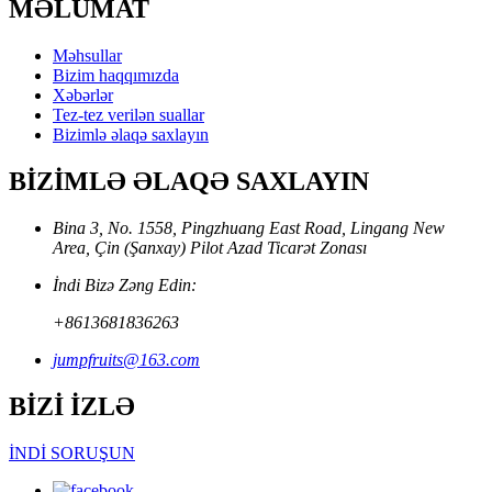
MƏLUMAT
Məhsullar
Bizim haqqımızda
Xəbərlər
Tez-tez verilən suallar
Bizimlə əlaqə saxlayın
BİZİMLƏ ƏLAQƏ SAXLAYIN
Bina 3, No. 1558, Pingzhuang East Road, Lingang New
Area, Çin (Şanxay) Pilot Azad Ticarət Zonası
İndi Bizə Zəng Edin:
+8613681836263
jumpfruits@163.com
BİZİ İZLƏ
İNDİ SORUŞUN