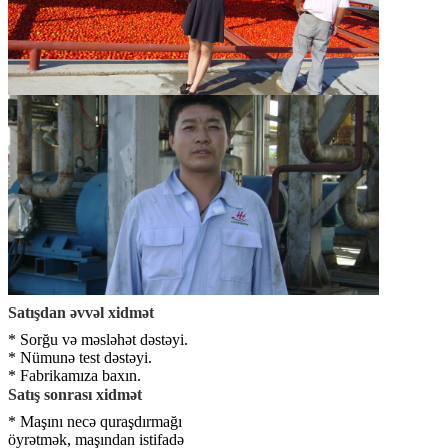
Satışdan əvvəl xidmət
* Sorğu və məsləhət dəstəyi.
* Nümunə test dəstəyi.
* Fabrikamıza baxın.
Satış sonrası xidmət
* Maşını necə quraşdırmağı
öyrətmək, maşından istifadə