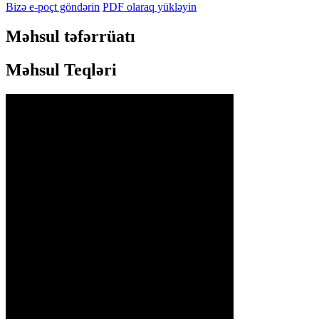
Bizə e-poçt göndərin
PDF olaraq yükləyin
Məhsul təfərrüatı
Məhsul Teqləri