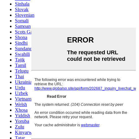
Sinhala
Slovak
Slovenian
Somali
Samoan
Scots Gaelic
Shona
Sindhi
Sundanese
Swahili
Tajik
Tamil
Telugu
Thai
Ukrainian
Urdu
Uzbek
Vietnamese
Welsh
Xhosa
Yiddish
Yoruba
Zulu
Kinyarwanda
Tatar