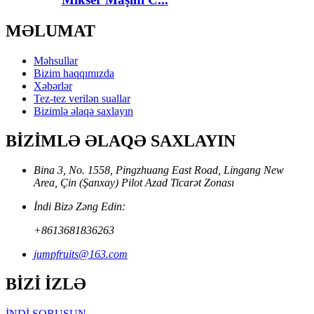
MƏLUMAT
Məhsullar
Bizim haqqımızda
Xəbərlər
Tez-tez verilən suallar
Bizimlə əlaqə saxlayın
BİZİMLƏ ƏLAQƏ SAXLAYIN
Bina 3, No. 1558, Pingzhuang East Road, Lingang New
Area, Çin (Şanxay) Pilot Azad Ticarət Zonası
İndi Bizə Zəng Edin:
+8613681836263
jumpfruits@163.com
BİZİ İZLƏ
İNDİ SORUŞUN