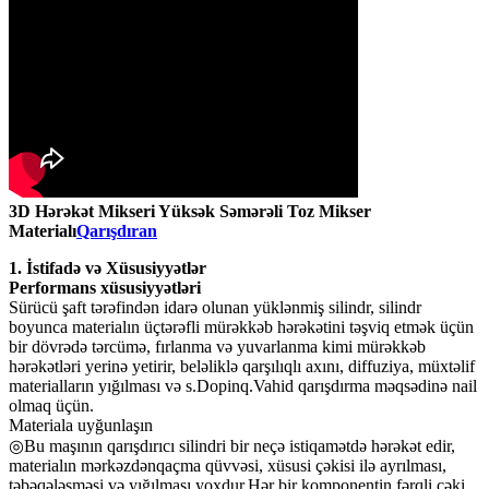
3D Hərəkət Mikseri Yüksək Səmərəli Toz Mikser
Materialı
Qarışdıran
1. İstifadə və Xüsusiyyətlər
Performans xüsusiyyətləri
Sürücü şaft tərəfindən idarə olunan yüklənmiş silindr, silindr
boyunca materialın üçtərəfli mürəkkəb hərəkətini təşviq etmək üçün
bir dövrədə tərcümə, fırlanma və yuvarlanma kimi mürəkkəb
hərəkətləri yerinə yetirir, beləliklə qarşılıqlı axını, diffuziya, müxtəlif
materialların yığılması və s.Dopinq.Vahid qarışdırma məqsədinə nail
olmaq üçün.
Materiala uyğunlaşın
◎Bu maşının qarışdırıcı silindri bir neçə istiqamətdə hərəkət edir,
materialın mərkəzdənqaçma qüvvəsi, xüsusi çəkisi ilə ayrılması,
təbəqələşməsi və yığılması yoxdur.Hər bir komponentin fərqli çəki