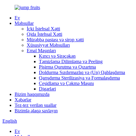
Ev
Məhsullar
İçki İstehsal Xətti
Qida İstehsal Xətti
Mürəbbə pastası və sirop xətti
Xüsusiyyət Məhsulları
Emal Maşınları
Kırıcı və Şirəçəkən
Təmizləmə Dilimləmə və Peeling
Pişirmə Qurutma və Qızartma
Doldurma Sızdırmazlıq və (Un) Qablaşdırma
Qarışdırma Sterilizasiya və Formalaşdırma
Çeşidləmə və Çəkmə Maşını
Digərləri
Bizim haqqımızda
Xəbərlər
Tez-tez verilən suallar
Bizimlə əlaqə saxlayın
English
Ev