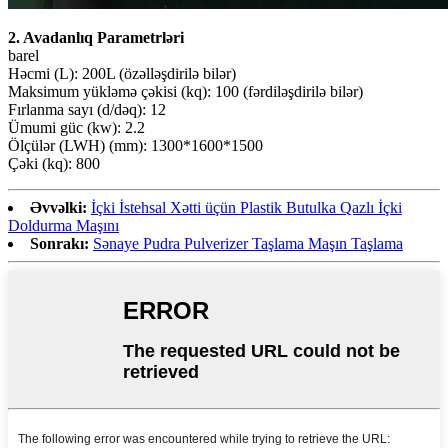
2. Avadanlıq Parametrləri
barel
Həcmi (L): 200L (özəlləşdirilə bilər)
Maksimum yükləmə çəkisi (kq): 100 (fərdiləşdirilə bilər)
Fırlanma sayı (d/dəq): 12
Ümumi güc (kw): 2.2
Ölçülər (LWH) (mm): 1300*1600*1500
Çəki (kq): 800
Əvvəlki:
İçki İstehsal Xətti üçün Plastik Butulka Qazlı İçki
Doldurma Maşını
Sonrakı:
Sənaye Pudra Pulverizer Taşlama Maşın Taşlama