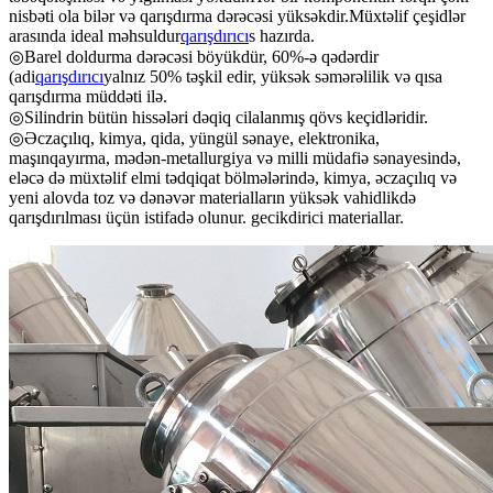
nisbəti ola bilər və qarışdırma dərəcəsi yüksəkdir.Müxtəlif çeşidlər
arasında ideal məhsuldur
qarışdırıcı
s hazırda.
◎Barel doldurma dərəcəsi böyükdür, 60%-ə qədərdir
(adi
qarışdırıcı
yalnız 50% təşkil edir, yüksək səmərəlilik və qısa
qarışdırma müddəti ilə.
◎Silindrin bütün hissələri dəqiq cilalanmış qövs keçidləridir.
◎Əczaçılıq, kimya, qida, yüngül sənaye, elektronika,
maşınqayırma, mədən-metallurgiya və milli müdafiə sənayesində,
eləcə də müxtəlif elmi tədqiqat bölmələrində, kimya, əczaçılıq və
yeni alovda toz və dənəvər materialların yüksək vahidlikdə
qarışdırılması üçün istifadə olunur. gecikdirici materiallar.